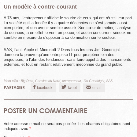
Un modèle à contre-courant
A 73 ans, l’entrepreneur affiche le sourire de ceux qui ont réussi leur pari.
La société qu’il a fondée il y a quatre décennies ne s’est jamais aussi
bien portée, et son avenir semble assuré. Son cœur de métier, l’analyse
de données, a en effet le vent en poupe, et aucun concurrent sérieux ne
semble en mesure de s’opposer à sa domination sur le secteur.
SAS, l’anti-Apple et Microsoft ? Dans tous les cas Jim Goodnight
demeure la preuve qu’une entreprise IT peut prospérer loin des
projecteurs, à l’abri des tendances, sans faire appel à des financements
externes, et tout en restant relativement méconnue du grand public.
Mots clés :
Big Data
,
Caroline du Nord
,
entrepreneur
,
Jim Goodnight
,
SAS
PARTAGER
facebook
tweet
email
POSTER UN COMMENTAIRE
Votre adresse e-mail ne sera pas publiée.
Les champs obligatoires sont
indiqués avec
*