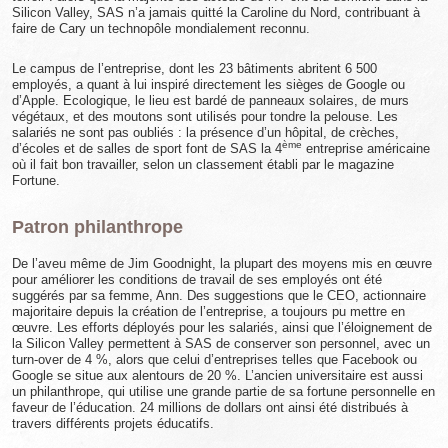
Silicon Valley, SAS n’a jamais quitté la Caroline du Nord, contribuant à
faire de Cary un technopôle mondialement reconnu.
Le campus de l’entreprise, dont les 23 bâtiments abritent 6 500
employés, a quant à lui inspiré directement les sièges de Google ou
d’Apple. Ecologique, le lieu est bardé de panneaux solaires, de murs
végétaux, et des moutons sont utilisés pour tondre la pelouse. Les
salariés ne sont pas oubliés : la présence d’un hôpital, de crèches,
ème
d’écoles et de salles de sport font de SAS la 4
entreprise américaine
où il fait bon travailler, selon un classement établi par le magazine
Fortune.
Patron philanthrope
De l’aveu même de Jim Goodnight, la plupart des moyens mis en œuvre
pour améliorer les conditions de travail de ses employés ont été
suggérés par sa femme, Ann. Des suggestions que le CEO, actionnaire
majoritaire depuis la création de l’entreprise, a toujours pu mettre en
œuvre. Les efforts déployés pour les salariés, ainsi que l’éloignement de
la Silicon Valley permettent à SAS de conserver son personnel, avec un
turn-over de 4 %, alors que celui d’entreprises telles que Facebook ou
Google se situe aux alentours de 20 %. L’ancien universitaire est aussi
un philanthrope, qui utilise une grande partie de sa fortune personnelle en
faveur de l’éducation. 24 millions de dollars ont ainsi été distribués à
travers différents projets éducatifs.