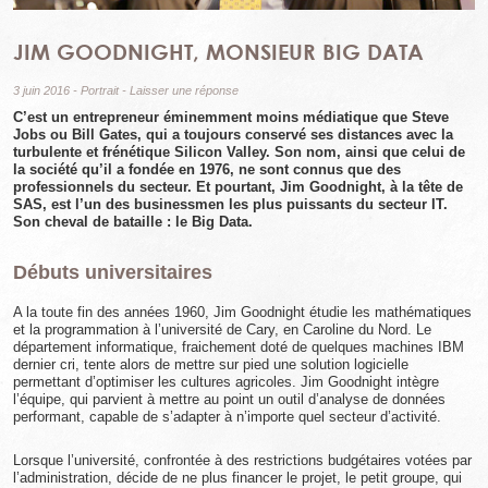
JIM GOODNIGHT, MONSIEUR BIG DATA
3 juin 2016
-
Portrait
-
Laisser une réponse
C’est un entrepreneur éminemment moins médiatique que Steve
Jobs ou Bill Gates, qui a toujours conservé ses distances avec la
turbulente et frénétique Silicon Valley. Son nom, ainsi que celui de
la société qu’il a fondée en 1976, ne sont connus que des
professionnels du secteur. Et pourtant, Jim Goodnight, à la tête de
SAS, est l’un des businessmen les plus puissants du secteur IT.
Son cheval de bataille : le Big Data.
Débuts universitaires
A la toute fin des années 1960, Jim Goodnight étudie les mathématiques
et la programmation à l’université de Cary, en Caroline du Nord. Le
département informatique, fraichement doté de quelques machines IBM
dernier cri, tente alors de mettre sur pied une solution logicielle
permettant d’optimiser les cultures agricoles. Jim Goodnight intègre
l’équipe, qui parvient à mettre au point un outil d’analyse de données
performant, capable de s’adapter à n’importe quel secteur d’activité.
Lorsque l’université, confrontée à des restrictions budgétaires votées par
l’administration, décide de ne plus financer le projet, le petit groupe, qui