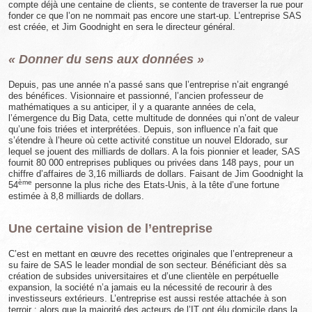
compte déjà une centaine de clients, se contente de traverser la rue pour
fonder ce que l’on ne nommait pas encore une start-up. L’entreprise SAS
est créée, et Jim Goodnight en sera le directeur général.
« Donner du sens aux données »
Depuis, pas une année n’a passé sans que l’entreprise n’ait engrangé
des bénéfices. Visionnaire et passionné, l’ancien professeur de
mathématiques a su anticiper, il y a quarante années de cela,
l’émergence du Big Data, cette multitude de données qui n’ont de valeur
qu’une fois triées et interprétées. Depuis, son influence n’a fait que
s’étendre à l’heure où cette activité constitue un nouvel Eldorado, sur
lequel se jouent des milliards de dollars. A la fois pionnier et leader, SAS
fournit 80 000 entreprises publiques ou privées dans 148 pays, pour un
chiffre d’affaires de 3,16 milliards de dollars. Faisant de Jim Goodnight la
ème
54
personne la plus riche des Etats-Unis, à la tête d’une fortune
estimée à 8,8 milliards de dollars.
Une certaine vision de l’entreprise
C’est en mettant en œuvre des recettes originales que l’entrepreneur a
su faire de SAS le leader mondial de son secteur. Bénéficiant dès sa
création de subsides universitaires et d’une clientèle en perpétuelle
expansion, la société n’a jamais eu la nécessité de recourir à des
investisseurs extérieurs. L’entreprise est aussi restée attachée à son
terroir : alors que la majorité des acteurs de l’IT ont élu domicile dans la