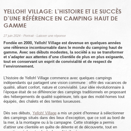
YELLOH! VILLAGE: L’HISTOIRE ET LE SUCCÈS
D’UNE RÉFÉRENCE EN CAMPING HAUT DE
GAMME
27 juin 2024
-
Portrait
-
Laisser une réponse
Fondée en 2000, Yelloh! Village est devenue en quelques années
une référence incontournable dans le monde du camping haut de
gamme. Avec ses débuts modestes, la société a su se transformer
et s’adapter aux attentes d’une clientèle de plus en plus exigeante,
tout en conservant un esprit de convivialité et de respect de
l’environnement.
L’histoire de Yelloh! Village commence avec quelques campings
indépendants qui partagent une vision commune : offrir des vacances de
qualité, alliant confort, nature et convivialité. Leur idée révolutionnaire à
l’époque était de se différencier des campings traditionnels en proposant
des hébergements de qualité supérieure, tels que des mobil-homes tout
équipés, des chalets et des tentes luxueuses.
Dès ses débuts,
Yelloh! Village
a mis un point d’honneur à sélectionner
des campings situés dans des lieux d’exception, que ce soit au bord de
la mer, à la montagne ou à la campagne. Cette stratégie a permis
d’attirer une clientèle en quête de détente et de découverte, tout en