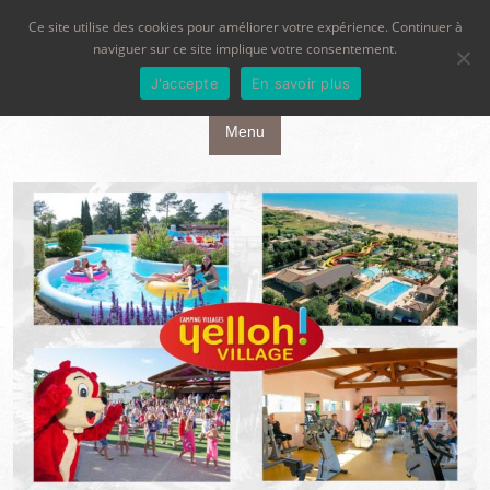
Ce site utilise des cookies pour améliorer votre expérience. Continuer à
naviguer sur ce site implique votre consentement.
J'accepte
En savoir plus
Aller au contenu principal
Menu