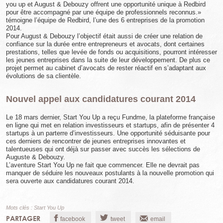
you up et August & Debouzy offrent une opportunité unique à Redbird
pour être accompagné par une équipe de professionnels reconnus.»
témoigne l’équipe de Redbird, l’une des 6 entreprises de la promotion
2014.
Pour August & Debouzy l’objectif était aussi de créer une relation de
confiance sur la durée entre entrepreneurs et avocats, dont certaines
prestations, telles que levée de fonds ou acquisitions, pourront intéresser
les jeunes entreprises dans la suite de leur développement. De plus ce
projet permet au cabinet d’avocats de rester réactif en s’adaptant aux
évolutions de sa clientèle.
Nouvel appel aux candidatures courant 2014
Le 18 mars dernier, Start You Up a reçu Fundme, la plateforme française
en ligne qui met en relation investisseurs et startups, afin de présenter 4
startups à un parterre d’investisseurs. Une opportunité séduisante pour
ces derniers de rencontrer de jeunes entreprises innovantes et
talentueuses qui ont déjà sur passer avec succès les sélections de
Auguste & Debouzy.
L’aventure Start You Up ne fait que commencer. Elle ne devrait pas
manquer de séduire les nouveaux postulants à la nouvelle promotion qui
sera ouverte aux candidatures courant 2014.
Mots clés :
Start You Up
PARTAGER
facebook
tweet
email