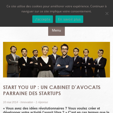
Ce site utilise des cookies pour améliorer votre expérience. Continuer à
naviguer sur ce site implique votre consentement.
J'accepte
En savoir plus
Aller au contenu principal
Menu
START YOU UP : UN CABINET D’AVOCATS
PARRAINE DES STARTUPS
10 mai 2014
-
Innovation
-
1 réponse
« Vous avez des idées révolutionnaires ? Vous voulez créer et
développer votre activité l’esprit libre ? » C’est en ces termes que le