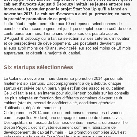
cabinet d’avocats August & Debouzy invitait les jeunes entreprises
innovantes à postuler pour le projet Start You Up qu’il a lancé en
novembre 2013. Le cabinet d’avocats a ainsi pu présenter, en mars,
la première promotion de ce projet.
L’offre était simple : permettre aux 10 entreprises sélectionnées de
bénéficier d’un accompagnement juridique complet pour un coût de deux-
cents euros par mois. Trente-cinq entreprises ont postulé auprès
d’August & Debouzy qui a fait sa sélection sur des critères d’innovation
et de perspectives de développement. Les postulants devaient par
ailleurs avoir moins de 40 ans, avoir créé leur société moins de 18 mois
auparavant, et détenir la majorité du capital.
Six startups sélectionnées
Le Cabinet a dévoilé en mars dernier sa promotion 2014 qui compte
finalement six startups. L’accompagnement a déjà débuté, chaque
startup est suivie par un parrain qui est l’un des associés du cabinet.
Celui-ci fait le relai en interne pour aiguiller son poulain sur les conseils
les plus adaptés en fonction des différents domaines d’expertise du
cabinet (statuts, accord de confidentialité, conditions générales
d’utilisation, dépôt de marque…).
Cette promotion 2014 compte des entreprises innovantes et variées,
parmi lesquelles Redbird, une compagnie aérienne de drones civils,
Deskopolitan, un réseau de business-centers innovant, ou encore The
Boson Project, décrit mystérieusement comme « laboratoire de
développement du capital humain ». La promotion complète 2014 est