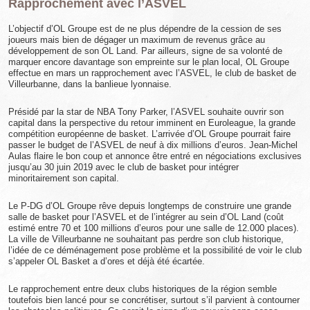
Rapprochement avec l’ASVEL
L’objectif d’OL Groupe est de ne plus dépendre de la cession de ses
joueurs mais bien de dégager un maximum de revenus grâce au
développement de son OL Land. Par ailleurs, signe de sa volonté de
marquer encore davantage son empreinte sur le plan local, OL Groupe
effectue en mars un rapprochement avec l’ASVEL, le club de basket de
Villeurbanne, dans la banlieue lyonnaise.
Présidé par la star de NBA Tony Parker, l’ASVEL souhaite ouvrir son
capital dans la perspective du retour imminent en Euroleague, la grande
compétition européenne de basket. L’arrivée d’OL Groupe pourrait faire
passer le budget de l’ASVEL de neuf à dix millions d’euros. Jean-Michel
Aulas flaire le bon coup et annonce être entré en négociations exclusives
jusqu’au 30 juin 2019 avec le club de basket pour intégrer
minoritairement son capital.
Le P-DG d’OL Groupe rêve depuis longtemps de construire une grande
salle de basket pour l’ASVEL et de l’intégrer au sein d’OL Land (coût
estimé entre 70 et 100 millions d’euros pour une salle de 12.000 places).
La ville de Villeurbanne ne souhaitant pas perdre son club historique,
l’idée de ce déménagement pose problème et la possibilité de voir le club
s’appeler OL Basket a d’ores et déjà été écartée.
Le rapprochement entre deux clubs historiques de la région semble
toutefois bien lancé pour se concrétiser, surtout s’il parvient à contourner