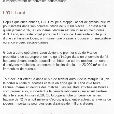
européen offrent de nouvelles satisfactions.
L’OL Land
Depuis quelques années, l’OL Groupe a stoppé l’achat de grands joueurs
pour investir dans son nouveau stade de 60.000 places. Et c’est ainsi
qu’en janvier 2016, le Groupama Stadium est inauguré en plein cœur
d’OL Land, un vaste projet porté par OL Groupe. L’enceinte abrite plus
d’une centaine de loges, un musée, une brasserie Bocuse, un megastore
ou encore deux escape-games.
Grâce à cette opération, Lyon devient le premier club de France
propriétaire de sa propre enceinte qui s’intègre dans un ensemble de 45
hectares devant bientôt accueillir un hôtel, un centre médical, un centre
d’analyses médicales, un centre de loisirs de plus de 23.000 m² et des
immeubles de bureaux.
Tout ceci est effectué dans le but de fédérer autour de la marque OL, de
la porter au-delà du football et faire en sorte qu’OL Land vive toute
l’année, même en dehors des matchs. Les résultats affichés en Bourse
sont prometteurs, succédant à la période laborieuse précédant l’entrée
dans le stade. Fin juin 2018, OL Groupe affiche un bénéfice net en
hausse de 72 % à huit millions d’euros, grâce, entre autres, à la vente de
joueurs importants pour plusieurs dizaines de millions d’euros.