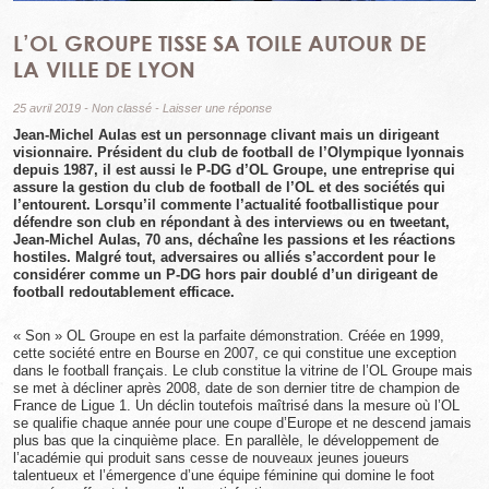
L’OL GROUPE TISSE SA TOILE AUTOUR DE
LA VILLE DE LYON
25 avril 2019
-
Non classé
-
Laisser une réponse
Jean-Michel Aulas est un personnage clivant mais un dirigeant
visionnaire. Président du club de football de l’Olympique lyonnais
depuis 1987, il est aussi le P-DG d’OL Groupe, une entreprise qui
assure la gestion du club de football de l’OL et des sociétés qui
l’entourent. Lorsqu’il commente l’actualité footballistique pour
défendre son club en répondant à des interviews ou en tweetant,
Jean-Michel Aulas, 70 ans, déchaîne les passions et les réactions
hostiles. Malgré tout, adversaires ou alliés s’accordent pour le
considérer comme un P-DG hors pair doublé d’un dirigeant de
football redoutablement efficace.
« Son » OL Groupe en est la parfaite démonstration. Créée en 1999,
cette société entre en Bourse en 2007, ce qui constitue une exception
dans le football français. Le club constitue la vitrine de l’OL Groupe mais
se met à décliner après 2008, date de son dernier titre de champion de
France de Ligue 1. Un déclin toutefois maîtrisé dans la mesure où l’OL
se qualifie chaque année pour une coupe d’Europe et ne descend jamais
plus bas que la cinquième place. En parallèle, le développement de
l’académie qui produit sans cesse de nouveaux jeunes joueurs
talentueux et l’émergence d’une équipe féminine qui domine le foot