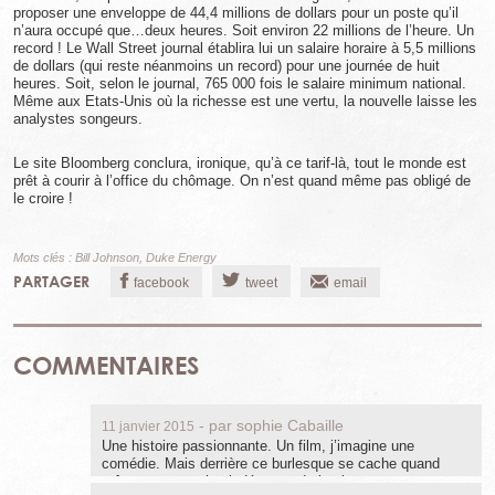
proposer une enveloppe de 44,4 millions de dollars pour un poste qu’il
n’aura occupé que…deux heures. Soit environ 22 millions de l’heure. Un
record ! Le Wall Street journal établira lui un salaire horaire à 5,5 millions
de dollars (qui reste néanmoins un record) pour une journée de huit
heures. Soit, selon le journal, 765 000 fois le salaire minimum national.
Même aux Etats-Unis où la richesse est une vertu, la nouvelle laisse les
analystes songeurs.
Le site Bloomberg conclura, ironique, qu’à ce tarif-là, tout le monde est
prêt à courir à l’office du chômage. On n’est quand même pas obligé de
le croire !
Mots clés :
Bill Johnson
,
Duke Energy
PARTAGER
facebook
tweet
email
COMMENTAIRES
- par
sophie Cabaille
11 janvier 2015
Une histoire passionnante. Un film, j’imagine une
comédie. Mais derrière ce burlesque se cache quand
même une certaine indécence du business.