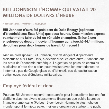
BILL JOHNSON L’HOMME QUI VALAIT 20
MILLIONS DE DOLLARS L’HEURE
4 janvier 2015
-
Portrait
-
3 réponses
Bill Johnson n’aura été président de Duke Energy (opérateur
d’électricité aux Etats-Unis) que deux heures. Cette mission express
va néanmoins faire de lui un véritable champion. Grâce à son
enveloppe de départ, il devient l’homme qui a touché 44,4 millions
de dollars pour deux heures de travail. Un record !
Rien ne prédisposait, Bill Johnson, discret dirigeant d’opérateurs
d’électricité aux Etats-Unis, à devenir aussi célèbre outre-Atlantique que
les stars de l’économie numérique. La gestion de parcs de centrales
nucléaires n’offre rien a priori pour rivaliser avec les mastodontes de
l’Internet : pas de Google glass ou d’Iphone6, pas de capitalisation
vertigineuse, pas d’étudiants milliardaires.
Employé fédéral et riche
Pourtant Bill Johnson apparaît cette année pour la deuxième fois en tête
d’affiche dans les divers classements financiers que publie la presse
financière américaine (Forbes, Bloomberg). Homme le plus riche du
monde, sportif le mieux payé, meilleure création de startup… le public