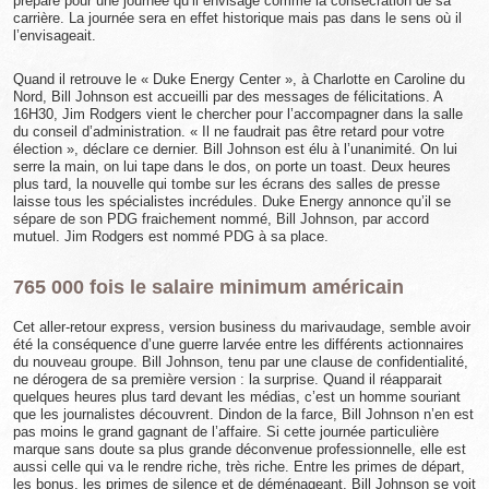
prépare pour une journée qu’il envisage comme la consécration de sa
carrière. La journée sera en effet historique mais pas dans le sens où il
l’envisageait.
Quand il retrouve le « Duke Energy Center », à Charlotte en Caroline du
Nord, Bill Johnson est accueilli par des messages de félicitations. A
16H30, Jim Rodgers vient le chercher pour l’accompagner dans la salle
du conseil d’administration. « Il ne faudrait pas être retard pour votre
élection », déclare ce dernier. Bill Johnson est élu à l’unanimité. On lui
serre la main, on lui tape dans le dos, on porte un toast. Deux heures
plus tard, la nouvelle qui tombe sur les écrans des salles de presse
laisse tous les spécialistes incrédules. Duke Energy annonce qu’il se
sépare de son PDG fraichement nommé, Bill Johnson, par accord
mutuel. Jim Rodgers est nommé PDG à sa place.
765 000 fois le salaire minimum américain
Cet aller-retour express, version business du marivaudage, semble avoir
été la conséquence d’une guerre larvée entre les différents actionnaires
du nouveau groupe. Bill Johnson, tenu par une clause de confidentialité,
ne dérogera de sa première version : la surprise. Quand il réapparait
quelques heures plus tard devant les médias, c’est un homme souriant
que les journalistes découvrent. Dindon de la farce, Bill Johnson n’en est
pas moins le grand gagnant de l’affaire. Si cette journée particulière
marque sans doute sa plus grande déconvenue professionnelle, elle est
aussi celle qui va le rendre riche, très riche. Entre les primes de départ,
les bonus, les primes de silence et de déménageant, Bill Johnson se voit