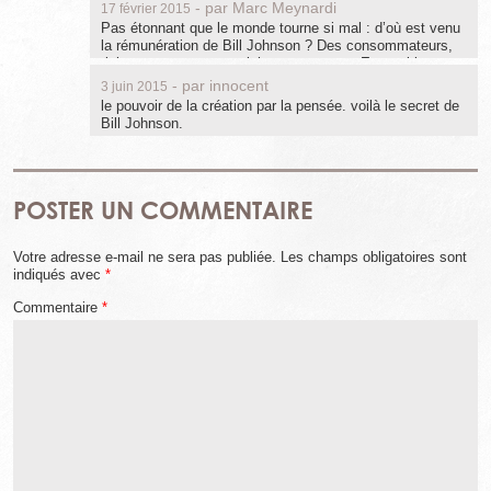
- par
Marc Meynardi
17 février 2015
Pas étonnant que le monde tourne si mal : d’où est venu
la rémunération de Bill Johnson ? Des consommateurs,
riches, moyennement riches et pauvres. Est-ce bien une
succes storym ? Pour ma part, je vois plutot cela comme
- par
innocent
3 juin 2015
une aberration du système et surtout de la stupidité des
le pouvoir de la création par la pensée. voilà le secret de
actionnaires, prêt à investir et perdre autant dans leur
Bill Johnson.
petite guéguerre. De la même manière, on comprend
pourquoi Georges W Bush n’avait pas peur de mettre la
planète sans desssus dessous pour quelque milliard de
dollars….
POSTER UN COMMENTAIRE
Votre adresse e-mail ne sera pas publiée.
Les champs obligatoires sont
indiqués avec
*
Commentaire
*