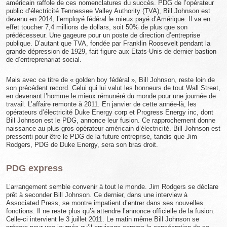
américain raffole de ces nomenclatures du succès. PDG de l’opérateur
public d’électricité Tennessee Valley Authority (TVA), Bill Johnson est
devenu en 2014, l’employé fédéral le mieux payé d’Amérique. Il va en
effet toucher 7,4 millions de dollars, soit 50% de plus que son
prédécesseur. Une gageure pour un poste de direction d’entreprise
publique. D’autant que TVA, fondée par Franklin Roosevelt pendant la
grande dépression de 1929, fait figure aux Etats-Unis de dernier bastion
de d’entreprenariat social.
Mais avec ce titre de « golden boy fédéral », Bill Johnson, reste loin de
son précédent record. Celui qui lui valut les honneurs de tout Wall Street,
en devenant l’homme le mieux rémunéré du monde pour une journée de
travail. L’affaire remonte à 2011. En janvier de cette année-là, les
opérateurs d’électricité Duke Energy corp et Progress Energy inc, dont
Bill Johnson est le PDG, annonce leur fusion. Ce rapprochement donne
naissance au plus gros opérateur américain d’électricité. Bill Johnson est
pressenti pour être le PDG de la future entreprise, tandis que Jim
Rodgers, PDG de Duke Energy, sera son bras droit.
PDG express
L’arrangement semble convenir à tout le monde. Jim Rodgers se déclare
prêt à seconder Bill Johnson. Ce dernier, dans une interview à
Associated Press, se montre impatient d’entrer dans ses nouvelles
fonctions. Il ne reste plus qu’à attendre l’annonce officielle de la fusion.
Celle-ci intervient le 3 juillet 2011. Le matin même Bill Johnson se