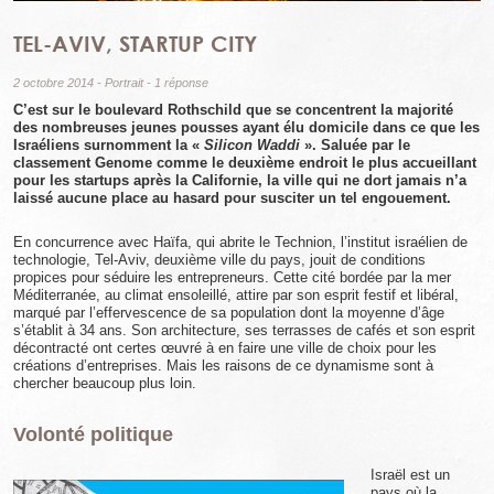
TEL-AVIV, STARTUP CITY
2 octobre 2014
-
Portrait
-
1 réponse
C’est sur le boulevard Rothschild que se concentrent la majorité
des nombreuses jeunes pousses ayant élu domicile dans ce que les
Israéliens surnomment la «
Silicon Waddi
». Saluée par le
classement Genome comme le deuxième endroit le plus accueillant
pour les startups après la Californie, la ville qui ne dort jamais n’a
laissé aucune place au hasard pour susciter un tel engouement.
En concurrence avec Haïfa, qui abrite le Technion, l’institut israélien de
technologie, Tel-Aviv, deuxième ville du pays, jouit de conditions
propices pour séduire les entrepreneurs. Cette cité bordée par la mer
Méditerranée, au climat ensoleillé, attire par son esprit festif et libéral,
marqué par l’effervescence de sa population dont la moyenne d’âge
s’établit à 34 ans. Son architecture, ses terrasses de cafés et son esprit
décontracté ont certes œuvré à en faire une ville de choix pour les
créations d’entreprises. Mais les raisons de ce dynamisme sont à
chercher beaucoup plus loin.
Volonté politique
Israël est un
pays où la