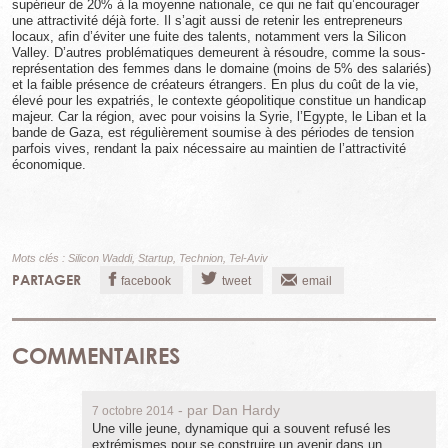
supérieur de 20% à la moyenne nationale, ce qui ne fait qu’encourager
une attractivité déjà forte. Il s’agit aussi de retenir les entrepreneurs
locaux, afin d’éviter une fuite des talents, notamment vers la Silicon
Valley. D’autres problématiques demeurent à résoudre, comme la sous-
représentation des femmes dans le domaine (moins de 5% des salariés)
et la faible présence de créateurs étrangers. En plus du coût de la vie,
élevé pour les expatriés, le contexte géopolitique constitue un handicap
majeur. Car la région, avec pour voisins la Syrie, l’Egypte, le Liban et la
bande de Gaza, est régulièrement soumise à des périodes de tension
parfois vives, rendant la paix nécessaire au maintien de l’attractivité
économique.
Mots clés :
Silicon Waddi
,
Startup
,
Technion
,
Tel-Aviv
PARTAGER
facebook
tweet
email
COMMENTAIRES
- par
Dan Hardy
7 octobre 2014
Une ville jeune, dynamique qui a souvent refusé les
extrémismes pour se construire un avenir dans un