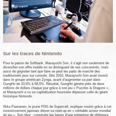
Sur les traces de Nintendo
Pour le patron de Softbank, Masayoshi Son, il s’agit non seulement de
diversifier son offre mobile en se distinguant de ses concurrents, mais
aussi de grignoter tant que faire se peut les parts de marché des
traditionnels jeux sur console. Dès 2010, Masayoshi Son avait investi
dans le groupe américain Zynga, avant d’augmenter sa part dans
GungHo de 33,6% à 58,5%. Résultat, GungHo génère près de deux
millions de dollars chaque jour grâce à son jeu « Puzzles & Dragons »,
et Masayoshi a vu sa capitalisation boursière dépasser celle du géant
historique Nintendo.
Ilkka Paananen, le jeune PDG de Supercell, explique vouloir grâce à cet
investissement japonais élever sa start-up en « véritable acteur mondial
du jeu ». Son rêve : construire les bases d’une entreprise de référence