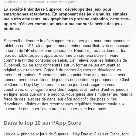
14 février 2014
-
Innovation
-
Laisser une réponse
La société finlandaise Supercell développe des jeux pour
smartphones et tablettes. En proposant des jeux gratuits, simples
mais très amusants, aux graphismes presque enfantins, cette start-
up a su s’élever comme un acteur majeur sur la scène des jeux
mobiles.
Supercell a démarré le développement de ses jeux pour smartphones et
tablettes en 2011, alors que le monde entier accueillait avec scepticisme
la sortie de l’iPad deuxième génération. Pourtant, très rapidement, les
jeux sur tablettes sont apparus comme un créneau d’avenir, voire
comme la fin des consoles de salon. Défi relevé pour les finlandais de
Supercell, qui se sont concentrés sur un format de jeu amusant et
original pour tablettes. Grâce à de petites équipes de développeurs
créatifs et motivés, Supercell a mis au point deux jeux mondialement
connus, avec des millions de joueurs connectés en permanence : Clash
of Clans et Hay Day. Le premier est un jeu de stratégie où vous
construisez un village, formez des troupes et affrontez d’autres joueurs
en ligne, alors que dans le second, vous gérez une simple ferme. Mais la
force de ces jeux réside dans leur côté addictif : des possibilités
d’évolution infinies et des récompenses régulières donnent envie aux
joueurs de continuer l’aventure et de jouer avec leurs amis.
Dans le top 10 sur l’App Store
Les deux principaux jeux de Supercell, Hay Day et Clash of Clans, font