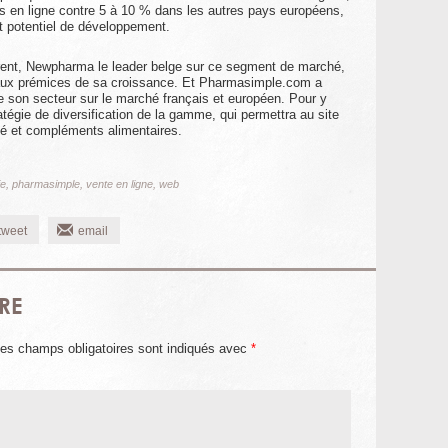
s en ligne contre 5 à 10 % dans les autres pays européens,
t potentiel de développement.
rent, Newpharma le leader belge sur ce segment de marché,
u’aux prémices de sa croissance. Et Pharmasimple.com a
de son secteur sur le marché français et européen. Pour y
tégie de diversification de la gamme, qui permettra au site
té et compléments alimentaires.
ie
,
pharmasimple
,
vente en ligne
,
web
tweet
email
RE
es champs obligatoires sont indiqués avec
*