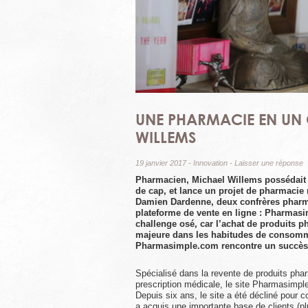
UNE PHARMACIE EN UN C
WILLEMS
19 janvier 2017
-
Innovation
-
Laisser une réponse
Pharmacien, Michael Willems possédait 
de cap, et lance un projet de pharmacie
Damien Dardenne, deux confrères pharma
plateforme de vente en ligne : Pharmas
challenge osé, car l’achat de produits 
majeure dans les habitudes de consomma
Pharmasimple.com rencontre un succès 
Spécialisé dans la revente de produits p
prescription médicale, le site Pharmasimple
Depuis six ans, le site a été décliné pour 
a acquis une importante base de clients (