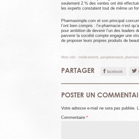
seulement 2 % des ventes ont été effectué
les experts constatent tout de même un for
Pharmasimple.com et son principal concur
l’ont bien compris : l’e-pharmacie n’est q
pour ambition de devenir l’un des leaders 
parvenir la société compte engager une stra
de proposer leurs propres produits de beau
Mots clés :
médicaments
,
parapharmacie
,
pharmac
PARTAGER
facebook
POSTER UN COMMENTAI
Votre adresse e-mail ne sera pas publiée.
L
Commentaire
*