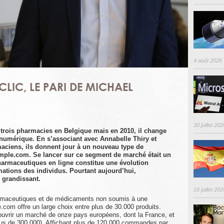
4 août 2026
LIC, LE PARI DE MICHAEL
30 juillet 202
trois pharmacies en Belgique mais en 2010, il change
 numérique. En s’associant avec Annabelle Thiry et
ciens, ils donnent jour à un nouveau type de
imple.com. Se lancer sur ce segment de marché était un
pharmaceutiques en ligne constitue une évolution
tions des individus. Pourtant aujourd’hui,
grandissant.
16 juillet 202
harmaceutiques et de médicaments non soumis à une
.com offre un large choix entre plus de 30.000 produits.
couvrir un marché de onze pays européens, dont la France, et
plus de 300.000). Affichant plus de 120.000 commandes par