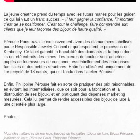
La jeune créatrice prend du temps avec les futurs mariés pour les guider,
ce qui lui vaut un franc succès.
« Il faut gagner la confiance, l’important
c’est de se positionner. C’est tout le challenge, faire comprendre aux
clients que je leur façonne des bijoux de haute qualité. »
Pérouse Paris travaille exclusivement avec des diamantaires labellisés
par le Responsible Jewelry Council
et qui respectent le processus de
Kimberley. Ce label garantit la traçabilité des diamants et la façon dont
ils ont été extraits des mines. Les pierres de couleur sont achetées
auprès de fournisseurs de confiance, essentiellement des entreprises
familiales et des petites structures. Enfin l’or utilisé est uniquement de
l’or recyclé de 18 carats, qui est fondu dans l’atelier Pérouse.
Enfin, Philippine Pérouse fait en sorte de pratiquer des prix raisonnables,
en évitant les intermédiaires, que ce soit pour la fabrication et la
distribution de ses bijoux, et en pratiquant des dépenses marketing
mesurées. Cela lui permet de rendre accessibles des bijoux de luxe à
une clientèle plus large.
Photos :
Mots clés :
alliances de mariage
,
bagues de fiançailles
,
bijoux de luxe
,
Bijoux Pérouse
,
joaillerie de luxe
,
Pérouse Paris
,
Philippine Pérouse