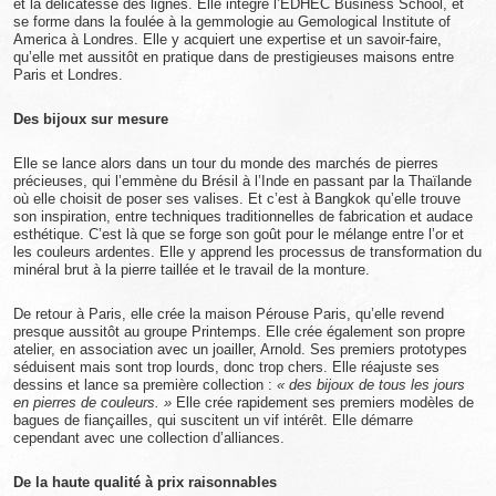
et la délicatesse des lignes. Elle intègre l’EDHEC Business School, et
se forme dans la foulée à la gemmologie au Gemological Institute of
America à Londres. Elle y acquiert une expertise et un savoir-faire,
qu’elle met aussitôt en pratique dans de prestigieuses maisons entre
Paris et Londres.
Des bijoux sur mesure
Elle se lance alors dans un tour du monde des marchés de pierres
précieuses, qui l’emmène du Brésil à l’Inde en passant par la Thaïlande
où elle choisit de poser ses valises. Et c’est à Bangkok qu’elle trouve
son inspiration, entre techniques traditionnelles de fabrication et audace
esthétique. C’est là que se forge son goût pour le mélange entre l’or et
les couleurs ardentes. Elle y apprend les processus de transformation du
minéral brut à la pierre taillée et le travail de la monture.
De retour à Paris, elle crée la maison Pérouse Paris, qu’elle revend
presque aussitôt au groupe Printemps. Elle crée également son propre
atelier, en association avec un joailler, Arnold. Ses premiers prototypes
séduisent mais sont trop lourds, donc trop chers. Elle réajuste ses
dessins et lance sa première collection :
« des bijoux de tous les jours
en pierres de couleurs. »
Elle crée rapidement ses premiers modèles de
bagues de fiançailles, qui suscitent un vif intérêt. Elle démarre
cependant avec une collection d’alliances.
De la haute qualité à prix raisonnables