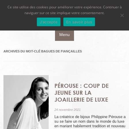
Ce site utilise des cookies pour améliorer votre expérience. Continuer à
naviguer sur ce site implique votre consentement.
J'accepte
En savoir plus
Aller au contenu principal
Menu
ARCHIVES DU MOT-CLÉ
BAGUES DE FIANÇAILLES
PÉROUSE : COUP DE
JEUNE SUR LA
JOAILLERIE DE LUXE
24 novembre 2021
La créatrice de bijoux Philippine Pérouse a
su se faire un nom dans le monde du luxe
en mariant habilement tradition et nouveau