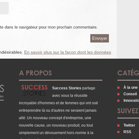
te dans le navigateur pour mon prochain commentaire.
indésirables.
En savoir plus sur la façon dont les données
A PROPOS
CATÉG
À la une
Success Stories
partage
Conseil
avec vous la réussite
Innovati
incroyable d'hommes et de femmes qui ont osé
SUIVE
entreprendre là ou d'autres ne seraient jamais
allé: Un nouveau concept d'entreprise, une
nouvelle cause, un nouveau produit, ou tout
Twitter
RSS
simplement un dévouement hors-norme à la