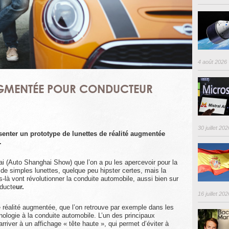
4 août 2026
AUGMENTÉE POUR CONDUCTEUR
30 juillet 202
enter un prototype de lunettes de réalité augmentée
.
ai (Auto Shanghai Show) que l’on a pu les apercevoir pour la
r de simples lunettes, quelque peu hipster certes, mais la
là vont révolutionner la conduite automobile, aussi bien sur
nducte
ur.
16 juillet 202
de réalité augmentée, que l’on retrouve par exemple dans les
nologie à la conduite automobile. L’un des principaux
rriver à un affichage « tête haute », qui permet d’éviter à