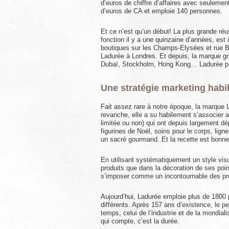
d’euros de chiffre d’affaires avec seulement
d’euros de CA et emploie 140 personnes.
Et ce n’est qu’un début! La plus grande ré
fonction il y a une quinzaine d’années, est
boutiques sur les Champs-Elysées et rue Bo
Ladurée à Londres. Et depuis, la marque gr
Dubaï, Stockholm, Hong Kong… Ladurée perd
Une stratégie marketing habi
Fait assez rare à notre époque, la marque L
revanche, elle a su habilement s’associer 
limitée ou non) qui ont depuis largement 
figurines de Noël, soins pour le corps, lig
un sacré gourmand. Et la recette est bonne
En utilisant systématiquement un style vis
produits que dans la décoration de ses poi
s’imposer comme un incontournable des prod
Aujourd’hui, Ladurée emploie plus de 1800
différents. Après 157 ans d’existence, le pe
temps, celui de l’industrie et de la mondia
qui compte, c’est la durée.