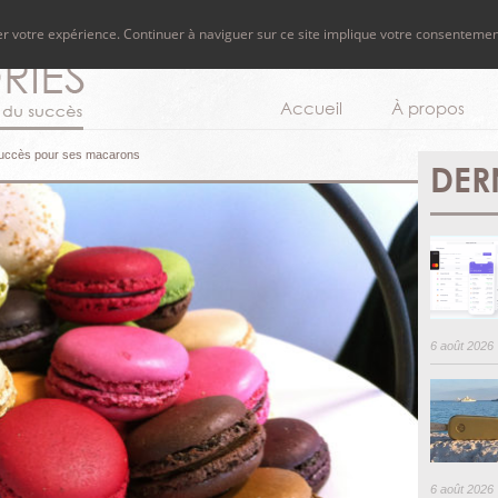
rer votre expérience. Continuer à naviguer sur ce site implique votre consentemen
Accueil
À propos
 succès pour ses macarons
DER
6 août 2026
6 août 2026