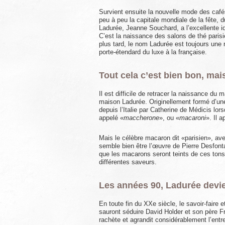
Survient ensuite la nouvelle mode des cafés
peu à peu la capitale mondiale de la fête, 
Ladurée, Jeanne Souchard, a l’excellente id
C’est la naissance des salons de thé parisie
plus tard, le nom Ladurée est toujours une
porte-étendard du luxe à la française.
Tout cela c’est bien bon, ma
Il est difficile de retracer la naissance d
maison Ladurée. Originellement formé d’une
depuis l’Italie par Catherine de Médicis lorsq
appelé «
maccherone
», ou «
macaroni
». Il 
Mais le célèbre macaron dit «parisien», a
semble bien être l’œuvre de Pierre Desfont
que les macarons seront teints de ces tons
différentes saveurs.
Les années 90, Ladurée devie
En toute fin du XXe siècle, le savoir-faire
sauront séduire David Holder et son père F
rachète et agrandit considérablement l’entrep