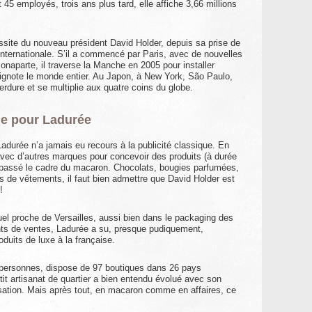
 45 employés, trois ans plus tard, elle affiche 3,66 millions
ussite du nouveau président David Holder, depuis sa prise de
 internationale. S’il a commencé par Paris, avec de nouvelles
naparte, il traverse la Manche en 2005 pour installer
ignote le monde entier. Au Japon, à New York, São Paulo,
ure et se multiplie aux quatre coins du globe.
le pour Ladurée
adurée n’a jamais eu recours à la publicité classique. En
avec d’autres marques pour concevoir des produits (à durée
dépassé le cadre du macaron. Chocolats, bougies parfumées,
nes de vêtements, il faut bien admettre que David Holder est
!
uel proche de Versailles, aussi bien dans le packaging des
nts de ventes, Ladurée a su, presque pudiquement,
uits de luxe à la française.
 personnes, dispose de 97 boutiques dans 26 pays
tit artisanat de quartier a bien entendu évolué avec son
lisation. Mais après tout, en macaron comme en affaires, ce