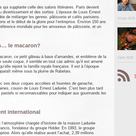
 qui supplante celle des salons littéraires. Paris devient
du divertissement et des sorties. L’épouse de Louis Ernest
ée de mélanger les genres: pâtisserie et cafés parisiens.
25 juin 2026
ns et le début de la gloire pour l’entreprise. Environ 150 ans
 référence mondiale pour les amoureux de pâtisserie, et un
is… le macaron?
u macaron, ce petit gâteau à base d’amandes, et emblème de la
3 juin 2026
 seule coque, il semble en tout cas admis qu’il est amené
u’elle rejoint la famille royale française. Il est à l’époque
apparaît même sous la plume de Rabelais.
vec ses deux coques accolées et fourrées de ganache,
aines, cousin de Louis Ernest Ladurée. C’est bien plus tard
 pastels si reconnaissables pour indiquer aux gourmands les
nt international
 et l’atmosphère chargée d’histoire de la maison Ladurée
rancis, fondateur du groupe Holder. En 1993, le groupe
rise. Alors qu’elle réalise avant l’achat, 2,39 millions