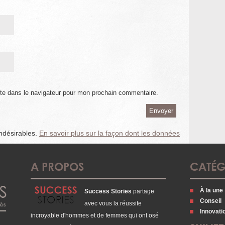
te dans le navigateur pour mon prochain commentaire.
indésirables.
En savoir plus sur la façon dont les données
A PROPOS
CATÉG
À la une
Success Stories
partage
Conseil
avec vous la réussite
Innovati
incroyable d'hommes et de femmes qui ont osé