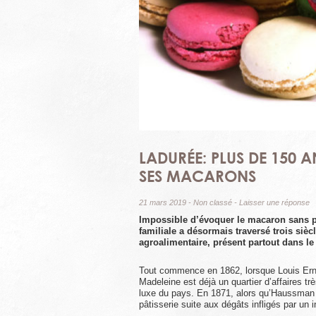
LADURÉE: PLUS DE 150 A
SES MACARONS
21 mars 2019
-
Non classé
-
Laisser une réponse
Impossible d’évoquer le macaron sans p
familiale a désormais traversé trois sièc
agroalimentaire, présent partout dans le
Tout commence en 1862, lorsque Louis Erne
Madeleine est déjà un quartier d’affaires t
luxe du pays. En 1871, alors qu’Haussman r
pâtisserie suite aux dégâts infligés par un 