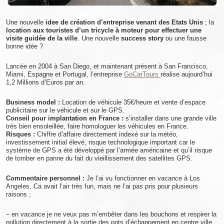
Une nouvelle
idee de création d’entreprise venant des Etats Unis
; la
location aux touristes d’un tricycle à moteur pour effectuer une
visite guidée de la ville
. Une nouvelle
success story
ou une fausse
bonne idée ?
Lancée en 2004 à San Diego, et maintenant présent à San Francisco,
Miami, Espagne et Portugal, l’entreprise
GoCarTours
réalise aujourd’hui
1,2 Millions d’Euros par an.
Business model :
Location de véhicule 35€/heure et vente d’espace
publicitaire sur le véhicule et sur le GPS.
Conseil pour implantation en France :
s’installer dans une grande ville
très bien ensoleillée, faire homologuer les véhicules en France.
Risques :
Chiffre d’affaire directement indexé sur la météo,
investissement initial élevé, risque technologique important car le
système de GPS a été développé par l’armée américaine et qu’il risque
de tomber en panne du fait du vieillissement des satellites GPS.
Commentaire personnel :
Je l’ai vu fonctionner en vacance à Los
Angeles. Ca avait l’air très fun, mais ne l’ai pas pris pour plusieurs
raisons ;
– en vacance je ne veux pas m’embêter dans les bouchons et respirer la
pollution directement à la sortie des pots d’échappement en centre ville