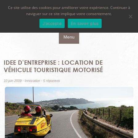
Ce site utilise des cookies pour améliorer votre expérience. Continuer à
naviguer sur ce site implique votre consentement.
J'accepte
En savoir plus
Aller au contenu principal
Menu
IDEE D’ENTREPRISE : LOCATION DE
VÉHICULE TOURISTIQUE MOTORISÉ
10 juin 2009
-
Innovation
-
5 réponses