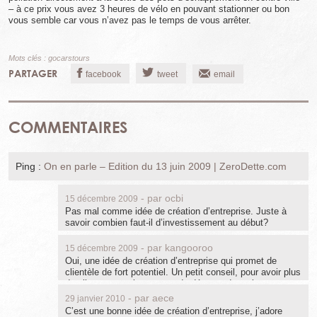
– à ce prix vous avez 3 heures de vélo en pouvant stationner ou bon
vous semble car vous n’avez pas le temps de vous arrêter.
Mots clés :
gocarstours
PARTAGER
facebook
tweet
email
COMMENTAIRES
Ping :
On en parle – Edition du 13 juin 2009 | ZeroDette.com
- par
ocbi
15 décembre 2009
Pas mal comme idée de création d’entreprise. Juste à
savoir combien faut-il d’investissement au début?
- par
kangooroo
15 décembre 2009
Oui, une idée de création d’entreprise qui promet de
clientèle de fort potentiel. Un petit conseil, pour avoir plus
de clients, ayez le courage de déposer de petites
annonces gratuites concernant vos services. Ca doit
- par
aece
29 janvier 2010
marcher je pense.
C’est une bonne idée de création d’entreprise, j’adore