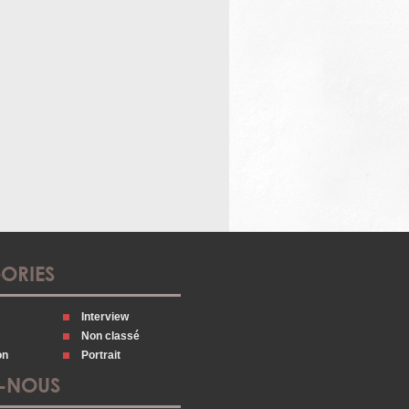
ORIES
Interview
Non classé
on
Portrait
Z-NOUS