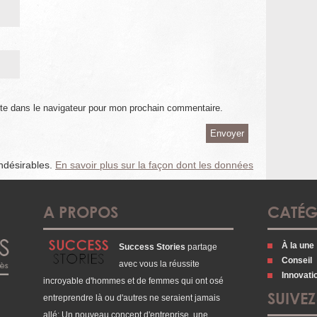
te dans le navigateur pour mon prochain commentaire.
indésirables.
En savoir plus sur la façon dont les données
A PROPOS
CATÉG
À la une
Success Stories
partage
Conseil
avec vous la réussite
Innovati
incroyable d'hommes et de femmes qui ont osé
SUIVE
entreprendre là ou d'autres ne seraient jamais
allé: Un nouveau concept d'entreprise, une