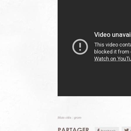
Mots clés :
grom
PARTAGER