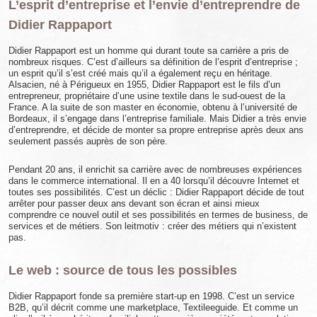
L’esprit d’entreprise et l’envie d’entreprendre de
Didier Rappaport
Didier Rappaport est un homme qui durant toute sa carrière a pris de
nombreux risques. C’est d’ailleurs sa définition de l’esprit d’entreprise ;
un esprit qu’il s’est créé mais qu’il a également reçu en héritage.
Alsacien, né à Périgueux en 1955, Didier Rappaport est le fils d’un
entrepreneur, propriétaire d’une usine textile dans le sud-ouest de la
France. A la suite de son master en économie, obtenu à l’université de
Bordeaux, il s’engage dans l’entreprise familiale. Mais Didier a très envie
d’entreprendre, et décide de monter sa propre entreprise après deux ans
seulement passés auprès de son père.
Pendant 20 ans, il enrichit sa carrière avec de nombreuses expériences
dans le commerce international. Il en a 40 lorsqu’il découvre Internet et
toutes ses possibilités. C’est un déclic : Didier Rappaport décide de tout
arrêter pour passer deux ans devant son écran et ainsi mieux
comprendre ce nouvel outil et ses possibilités en termes de business, de
services et de métiers. Son leitmotiv : créer des métiers qui n’existent
pas.
Le web : source de tous les possibles
Didier Rappaport fonde sa première start-up en 1998. C’est un service
B2B, qu’il décrit comme une marketplace, Textileeguide. Et comme un