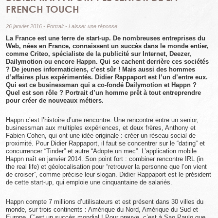
FRENCH TOUCH
26 janvier 2016
-
Portrait
-
Laisser une réponse
La France est une terre de start-up. De nombreuses entreprises du
Web, nées en France, connaissent un succès dans le monde entier,
comme Criteo, spécialiste de la publicité sur Internet, Deezer,
Dailymotion ou encore Happn. Qui se cachent derrière ces sociétés
? De jeunes informaticiens, c’est sûr ! Mais aussi des hommes
d’affaires plus expérimentés. Didier Rappaport est l’un d’entre eux.
Qui est ce businessman qui a co-fondé Dailymotion et Happn ?
Quel est son rôle ? Portrait d’un homme prêt à tout entreprendre
pour créer de nouveaux métiers.
Happn c’est l’histoire d’une rencontre. Une rencontre entre un senior,
businessman aux multiples expériences, et deux frères, Anthony et
Fabien Cohen, qui ont une idée originale : créer un réseau social de
proximité. Pour Didier Rappaport, il faut se concentrer sur le “dating” et
concurrencer “Tinder” et autre “Adopte un mec”. L’application mobile
Happn naît en janvier 2014. Son point fort : combiner rencontre IRL (in
the real life) et géolocalisation pour “retrouver la personne que l’on vient
de croiser”, comme précise leur slogan. Didier Rappaport est le président
de cette start-up, qui emploie une cinquantaine de salariés.
Happn compte 7 millions d’utilisateurs et est présent dans 30 villes du
monde, sur trois continents : Amérique du Nord, Amérique du Sud et
Europe. C’est un succès mondial ! Pour preuve, c’est à Sao Paulo que