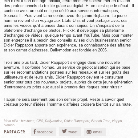
clin d’œil à son héritage familial, cette première société met en relation
des professionnels du textile grâce au digital. Et ce n’est que le début ! Il
continue avec un outil en ligne dédié aux services informatiques,
SourcesIT. Puis vient la rencontre avec Benjamin Bejbaum. Le jeune
homme revient d’un voyage aux Etats-Unis et veut partager avec ses
amis les vidéos qu’il a prises durant son séjour. En s’inspirant de la
plateforme d’échange de photos, FlickR, il développe sa plateforme
d’échanges de vidéos, quelque temps avant YouTube. Mais pour monter
son entreprise il a besoin des conseils avisés d’un businessman senior.
Didier Rappaport apporte son expérience, sa connaissance des affaires
et son carnet d’adresses. Dailymotion est fondée en 2005.
Trois ans plus tard, Didier Rappaport s’engage dans une nouvelle
aventure. Il co-fonde Nomao, un service de géolocalisation qui se base
sur les recommandations postées sur les réseaux et sur les goûts des
utilisateurs et de leurs amis. Didier Rappaport devient le consultant
senior pour tous ces nouveaux projets, auprès de cette jeune génération
d’entrepreneurs prêts eux aussi à prendre des risques pour réussir.
Happn ne sera sûrement pas son dernier projet. Reste à savoir quel
créateur porteur d’idées l’homme d’affaires croisera bientôt sur sa route.
Mots clés :
business
,
CES
,
Dailymotion
,
Didier Rappaport
,
French Tech
,
Happn
,
Nomao
PARTAGER
facebook
tweet
email