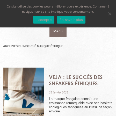
Ce site utilise des cookies pour améliorer votre expérience. Continuer à
naviguer sur ce site implique votre consentement.
J'accepte
En savoir plus
Aller au contenu principal
Menu
ARCHIVES DU MOT-CLÉ
MARQUE ÉTHIQUE
VEJA : LE SUCCÈS DES
SNEAKERS ÉTHIQUES
25 janvier 2023
La marque française connaît une
croissance remarquable avec ses baskets
écologiques fabriquées au Brésil de façon
éthique.