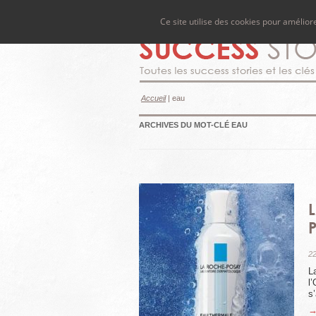
Ce site utilise des cookies pour amélio
Accueil
|
eau
ARCHIVES DU MOT-CLÉ
EAU
22
L
l
s’
→