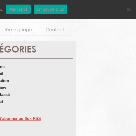
t.
J'accepte
En savoir plus
Aller au contenu principal
Témoignage
Contact
ÉGORIES
une
il
ation
view
lassé
it
S'abonner au flux RSS