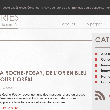
rer votre expérience. Continuer à naviguer sur ce site implique votre consentemen
Accueil
À propos
CAT
À la 
Conse
Innov
Inter
LA ROCHE-POSAY, DE L’OR EN BLEU
Non c
POUR L’ORÉAL
Portra
 mai 2020
a Roche-Posay, devenue l’une des marques phare du groupe
’Oréal en se spécialisant sur les soins dermatologiques,
apprête à faire face aux défis sanitaires à venir.
 Lire la suite