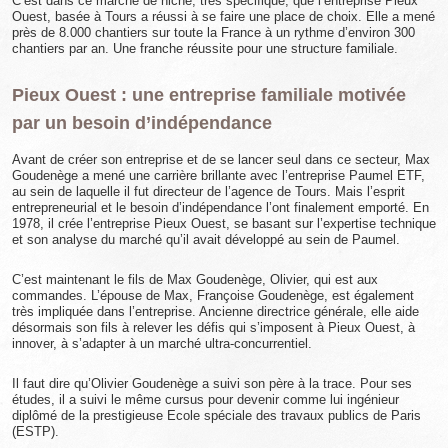
C’est dans ce marché de niche, très spécifique, que l’entreprise Pieux
Ouest, basée à Tours a réussi à se faire une place de choix. Elle a mené
près de 8.000 chantiers sur toute la France à un rythme d’environ 300
chantiers par an. Une franche réussite pour une structure familiale.
Pieux Ouest : une entreprise familiale motivée
par un besoin d’indépendance
Avant de créer son entreprise et de se lancer seul dans ce secteur, Max
Goudenège a mené une carrière brillante avec l’entreprise Paumel ETF,
au sein de laquelle il fut directeur de l’agence de Tours. Mais l’esprit
entrepreneurial et le besoin d’indépendance l’ont finalement emporté. En
1978, il crée l’entreprise Pieux Ouest, se basant sur l’expertise technique
et son analyse du marché qu’il avait développé au sein de Paumel.
C’est maintenant le fils de Max Goudenège, Olivier, qui est aux
commandes. L’épouse de Max, Françoise Goudenège, est également
très impliquée dans l’entreprise. Ancienne directrice générale, elle aide
désormais son fils à relever les défis qui s’imposent à Pieux Ouest, à
innover, à s’adapter à un marché ultra-concurrentiel.
Il faut dire qu’Olivier Goudenège a suivi son père à la trace. Pour ses
études, il a suivi le même cursus pour devenir comme lui ingénieur
diplômé de la prestigieuse Ecole spéciale des travaux publics de Paris
(ESTP).