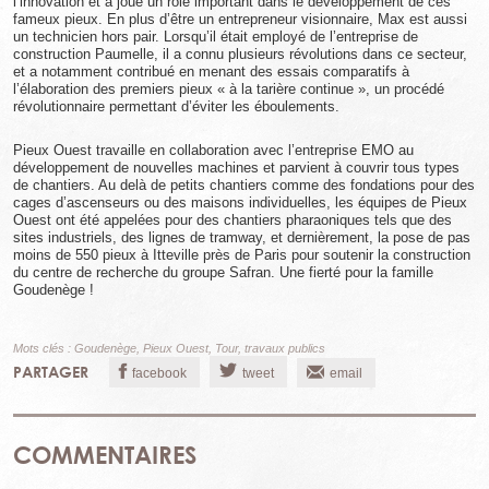
l’innovation et a joué un rôle important dans le développement de ces
fameux pieux. En plus d’être un entrepreneur visionnaire, Max est aussi
un technicien hors pair. Lorsqu’il était employé de l’entreprise de
construction Paumelle, il a connu plusieurs révolutions dans ce secteur,
et a notamment contribué en menant des essais comparatifs à
l’élaboration des premiers pieux « à la tarière continue », un procédé
révolutionnaire permettant d’éviter les éboulements.
Pieux Ouest travaille en collaboration avec l’entreprise EMO au
développement de nouvelles machines et parvient à couvrir tous types
de chantiers. Au delà de petits chantiers comme des fondations pour des
cages d’ascenseurs ou des maisons individuelles, les équipes de Pieux
Ouest ont été appelées pour des chantiers pharaoniques tels que des
sites industriels, des lignes de tramway, et dernièrement, la pose de pas
moins de 550 pieux à Itteville près de Paris pour soutenir la construction
du centre de recherche du groupe Safran. Une fierté pour la famille
Goudenège !
Mots clés :
Goudenège
,
Pieux Ouest
,
Tour
,
travaux publics
PARTAGER
facebook
tweet
email
COMMENTAIRES