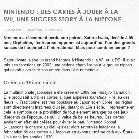
NINTENDO : DES CARTES À JOUER À LA
WII, UNE SUCCESS STORY À LA NIPPONE
17 août 2015
-
Innovation
-
2 réponses
Nintendo a récemment perdu son patron, Satoru Iwata, décédé à 55
ans. Orpheline, l’entreprise nippone est aujourd’hui l’un des grands
succès de l’archipel à l’international. Mais pour combien temps ?
Satoru Iwata laisse un grand héritage à Nintendo : la Wii et la DS. Il avait
pris ses fonctions en 2002, une période charnière pour le groupe nippon
qui devait alors faire son entrée dans l’ère numérique.
Créée au 19ème siècle
La multinationale japonaise a été créée en 1889 par Fusajirō Yamauchi.
Elle produisait alors les cartes à jouer appelées
hanafuda
, « le jeu des
fleurs ». Traditionnel est très populaire au Japon et en Corée, les règles
sont directement inspirées d’un jeu datant du 16è siècle. Il représente en
cela le symbole de la prohibition de tout élément étranger ou des jeux
d’argents de l’époque, ce qui lui value de belles heures. Ces cartes
avaient en effet été créées pour éviter le ban. Nintendo Koppai
(« Lassons la chance au ciel ») s’est alors retrouvée leader de la
fabrication de ces cartes au Japon et en exportait même déjà aux États-
Unis dans les années 1930.