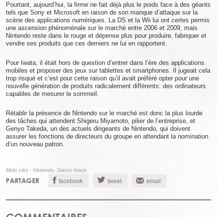
Pourtant, aujourd’hui, la firme ne fait déjà plus le poids face à des géants
tels que Sony et Microsoft en raison de son manque d’attaque sur la
scène des applications numériques. La DS et la Wii lui ont certes permis
une ascension phénoménale sur le marché entre 2006 et 2009, mais
Nintendo reste dans le rouge et dépense plus pour produire, fabriquer et
vendre ses produits que ces derniers ne lui en rapportent.
Pour Iwata, il était hors de question d’entrer dans l’ère des applications
mobiles et proposer des jeux sur tablettes et smartphones. Il jugeait cela
trop risqué et c’est pour cette raison qu’il avait préféré opter pour une
nouvelle génération de produits radicalement différents: des ordinateurs
capables de mesurer le sommeil.
Rétablir la présence de Nintendo sur le marché est donc la plus lourde
des tâches qui attendent Shigeru Miyamoto, pilier de l’entreprise, et
Genyo Takeda, un des actuels dirigeants de Nintendo, qui doivent
assurer les fonctions de directeurs du groupe en attendant la nomination
d’un nouveau patron.
Mots clés :
Nintendo
,
Satoru Itawa
PARTAGER
facebook
tweet
email