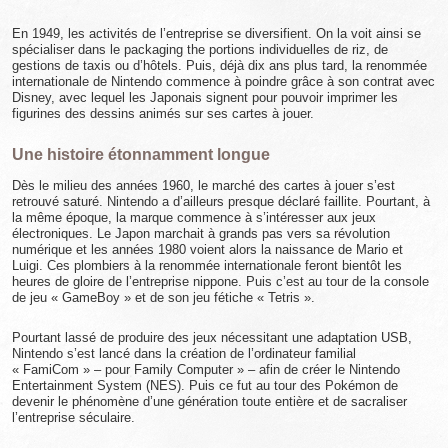
En 1949, les activités de l’entreprise se diversifient. On la voit ainsi se
spécialiser dans le packaging the portions individuelles de riz, de
gestions de taxis ou d’hôtels. Puis, déjà dix ans plus tard, la renommée
internationale de Nintendo commence à poindre grâce à son contrat avec
Disney, avec lequel les Japonais signent pour pouvoir imprimer les
figurines des dessins animés sur ses cartes à jouer.
Une histoire étonnamment longue
Dès le milieu des années 1960, le marché des cartes à jouer s’est
retrouvé saturé. Nintendo a d’ailleurs presque déclaré faillite. Pourtant, à
la même époque, la marque commence à s’intéresser aux jeux
électroniques. Le Japon marchait à grands pas vers sa révolution
numérique et les années 1980 voient alors la naissance de Mario et
Luigi. Ces plombiers à la renommée internationale feront bientôt les
heures de gloire de l’entreprise nippone. Puis c’est au tour de la console
de jeu « GameBoy » et de son jeu fétiche « Tetris ».
Pourtant lassé de produire des jeux nécessitant une adaptation USB,
Nintendo s’est lancé dans la création de l’ordinateur familial
« FamiCom » – pour Family Computer » – afin de créer le Nintendo
Entertainment System (NES). Puis ce fut au tour des Pokémon de
devenir le phénomène d’une génération toute entière et de sacraliser
l’entreprise séculaire.