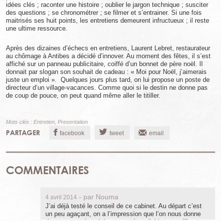
idées clés ; raconter une histoire ; oublier le jargon technique ; susciter
des questions ; se chronométrer ; se filmer et s’entrainer. Si une fois
maitrisés ses huit points, les entretiens demeurent infructueux ; il reste
une ultime ressource.
Après des dizaines d’échecs en entretiens, Laurent Lebret, restaurateur
au chômage à Antibes a décidé d’innover. Au moment des fêtes, il s’est
affiché sur un panneau publicitaire, coiffé d’un bonnet de père noël. Il
donnait par slogan son souhait de cadeau : « Moi pour Noël, j’aimerais
juste un emploi ». Quelques jours plus tard, on lui propose un poste de
directeur d’un village-vacances. Comme quoi si le destin ne donne pas
de coup de pouce, on peut quand même aller le titiller.
Mots clés :
Entretien
,
Presentation
PARTAGER
facebook
tweet
email
COMMENTAIRES
- par
Nouma
4 avril 2014
J’ai déjà testé le conseil de ce cabinet. Au départ c’est
un peu agaçant, on a l’impression que l’on nous donne