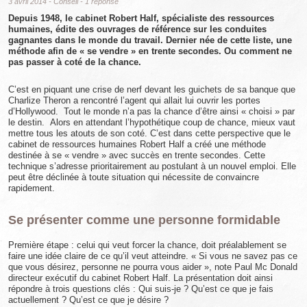
3 avril 2014
-
Conseil
-
1 réponse
Depuis 1948, le cabinet Robert Half, spécialiste des ressources
humaines, édite des ouvrages de référence sur les conduites
gagnantes dans le monde du travail. Dernier née de cette liste, une
méthode afin de « se vendre » en trente secondes. Ou comment ne
pas passer à coté de la chance.
C’est en piquant une crise de nerf devant les guichets de sa banque que
Charlize Theron a rencontré l’agent qui allait lui ouvrir les portes
d’Hollywood. Tout le monde n’a pas la chance d’être ainsi « choisi » par
le destin. Alors en attendant l’hypothétique coup de chance, mieux vaut
mettre tous les atouts de son coté. C’est dans cette perspective que le
cabinet de ressources humaines Robert Half a créé une méthode
destinée à se « vendre » avec succès en trente secondes. Cette
technique s’adresse prioritairement au postulant à un nouvel emploi. Elle
peut être déclinée à toute situation qui nécessite de convaincre
rapidement.
Se présenter comme une personne formidable
Première étape : celui qui veut forcer la chance, doit préalablement se
faire une idée claire de ce qu’il veut atteindre. « Si vous ne savez pas ce
que vous désirez, personne ne pourra vous aider », note Paul Mc Donald
directeur exécutif du cabinet Robert Half. La présentation doit ainsi
répondre à trois questions clés : Qui suis-je ? Qu’est ce que je fais
actuellement ? Qu’est ce que je désire ?