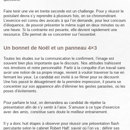
Faire tenir une vie en trente seconde est un challenge. Pour y réussir le
postulant devra s’y reprendre à plusieurs fois, en se chronométrant.
L’exercice est connu des avocats à qui l’on demande, pour leur concours
d’éloquence, de pouvoir présenter le même sujet en deux minutes ou en
une heure. Si la contrainte est pesante, elle devient rapidement une
ressource. Elle permet de se concentrer sur l’essentiel.
Un bonnet de Noël et un panneau 4×3
Toutes les études sur la communication le confirment, l’image est
souvent bien plus importante que le discours. Nos attitudes trahissent
nos émotions et notre personnalité. Partir à la conquête d’un travail sans
avoir une notion de sa propre image, revient à vouloir traverser la rue en
fermant les yeux. Le candidat est invité à se filmer pour se découvrir.
Une fois passé le désagrément de la première impression, il pourra se
concentrer sur son apparence afin d’éliminer les gestes parasites, où les
poses d’évitements.
Pour parfaire le tout, on demandera au candidat de répéter la
présentation afin de s’y sentir à l’aise. S’amuser à ce type d’exercice
avec des amis, constitue sans doute le meilleur entrainement.
Il y a donc huit étapes à observer pour réussir une présentation flash
percutante selon le cabinet Robert Half: savoir où l’on va ; définir ses