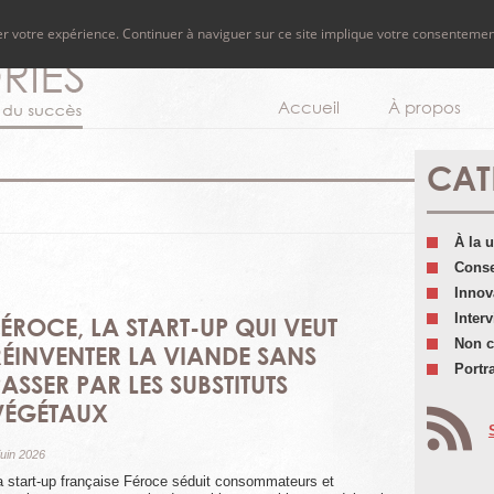
rer votre expérience. Continuer à naviguer sur ce site implique votre consentemen
Accueil
À propos
CAT
À la 
Conse
Innov
Inter
FÉROCE, LA START-UP QUI VEUT
Non c
RÉINVENTER LA VIANDE SANS
Portra
ASSER PAR LES SUBSTITUTS
VÉGÉTAUX
juin 2026
a start-up française Féroce séduit consommateurs et