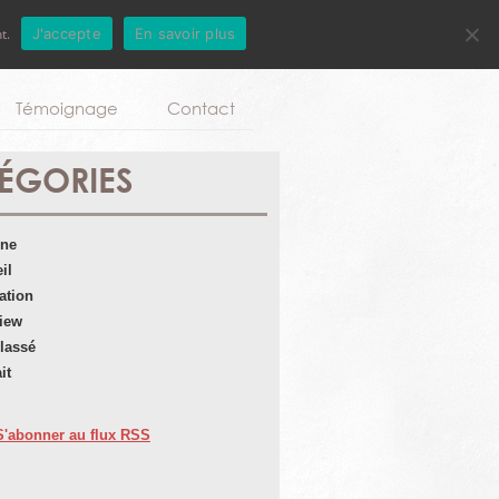
t.
J'accepte
En savoir plus
Aller au contenu principal
Témoignage
Contact
ÉGORIES
une
il
ation
view
lassé
it
S'abonner au flux RSS