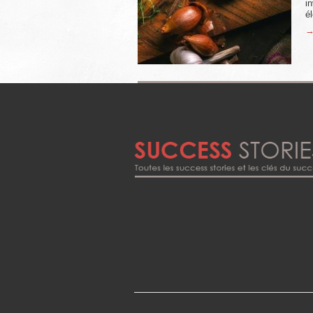
i
é
→