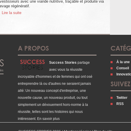
nvestisseurs avec une viande nutritive, traçable et produite via
levage régénératif.
 Lire la suite
A PROPOS
CATÉG
À la une
Success Stories
partage
Conseil
avec vous la réussite
Innovati
incroyable d'hommes et de femmes qui ont osé
SUIVE
entreprendre là ou d'autres ne seraient jamais
allé: Un nouveau concept d'entreprise, une
nouvelle cause, un nouveau produit, ou tout
Twitter
RSS
simplement un dévouement hors-norme à la
réussite, telles sont les histoires qui nous
intéressent.
En savoir plus