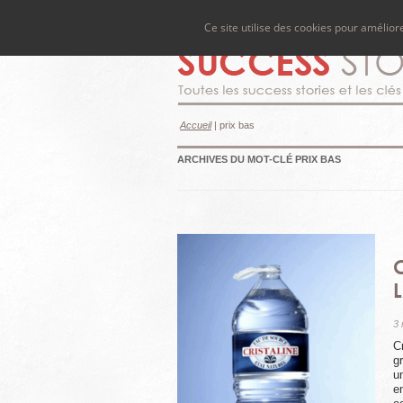
Ce site utilise des cookies pour amélio
Accueil
|
prix bas
ARCHIVES DU MOT-CLÉ
PRIX BAS
3
C
g
u
e