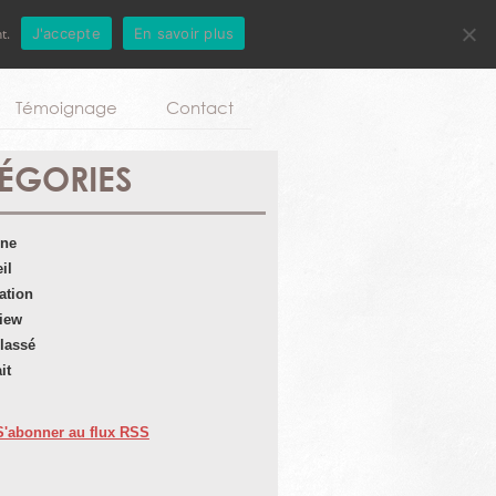
t.
J'accepte
En savoir plus
Aller au contenu principal
Témoignage
Contact
ÉGORIES
une
il
ation
view
lassé
it
S'abonner au flux RSS