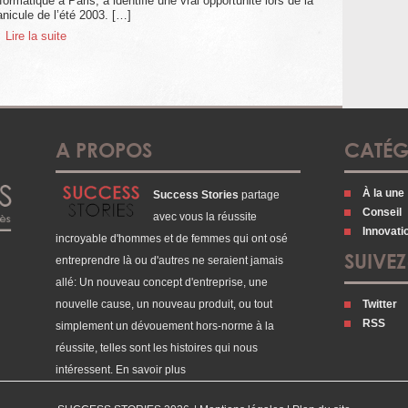
formatique à Paris, a identifié une vrai opportunité lors de la
anicule de l’été 2003. […]
 Lire la suite
A PROPOS
CATÉG
À la une
Success Stories
partage
Conseil
avec vous la réussite
Innovati
incroyable d'hommes et de femmes qui ont osé
SUIVE
entreprendre là ou d'autres ne seraient jamais
allé: Un nouveau concept d'entreprise, une
nouvelle cause, un nouveau produit, ou tout
Twitter
RSS
simplement un dévouement hors-norme à la
réussite, telles sont les histoires qui nous
intéressent.
En savoir plus