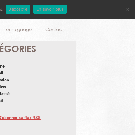
t.
J'accepte
En savoir plus
Aller au contenu principal
Témoignage
Contact
ÉGORIES
une
il
ation
view
lassé
it
S'abonner au flux RSS