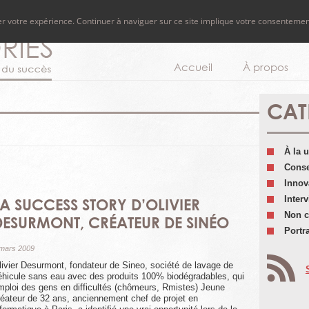
rer votre expérience. Continuer à naviguer sur ce site implique votre consentemen
Accueil
À propos
CAT
À la 
Conse
Innov
Inter
LA SUCCESS STORY D’OLIVIER
Non c
DESURMONT, CRÉATEUR DE SINÉO
Portra
 mars 2009
livier Desurmont, fondateur de Sineo, société de lavage de
éhicule sans eau avec des produits 100% biodégradables, qui
mploi des gens en difficultés (chômeurs, Rmistes) Jeune
réateur de 32 ans, anciennement chef de projet en