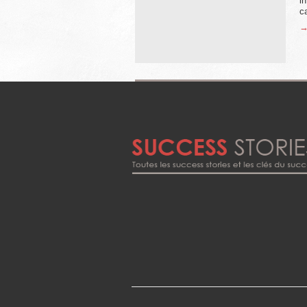
in
c
→