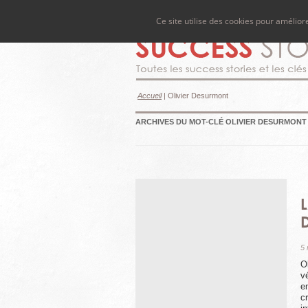
Ce site utilise des cookies pour amélio
Accueil
|
Olivier Desurmont
ARCHIVES DU MOT-CLÉ
OLIVIER DESURMONT
5
O
v
e
c