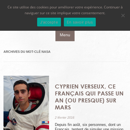
Ce site utilise des cookies pour améliorer votre expérience. Continuer à
naviguer sur ce site implique votre consentement.
J'accepte
En savoir plus
Aller au contenu principal
Menu
ARCHIVES DU MOT-CLÉ
NASA
CYPRIEN VERSEUX, CE
FRANÇAIS QUI PASSE UN
AN (OU PRESQUE) SUR
MARS
2 février 2016
Depuis fin août, six personnes, dont un
Français, tentent de simuler une mission