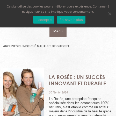
Ce site utilise des cookies pour améliorer votre expérience. Continuer à
naviguer sur ce site implique votre consentement.
J'accepte
En savoir plus
Aller au contenu principal
Menu
ARCHIVES DU MOT-CLÉ
MAHAULT DE GUIBERT
LA ROSÉE : UN SUCCÈS
INNOVANT ET DURABLE
20 février 2024
La Rosée, une entreprise française
spécialisée dans les cosmétiques 100%
naturels, s’est établie comme un acteur
majeur dans l’industrie de la beauté grâce
à son engagement envers la naturalité,