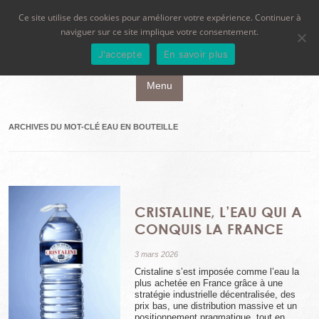
Ce site utilise des cookies pour améliorer votre expérience. Continuer à
naviguer sur ce site implique votre consentement.
J'accepte
En savoir plus
Aller au contenu principal
Menu
ARCHIVES DU MOT-CLÉ
EAU EN BOUTEILLE
CRISTALINE, L’EAU QUI A
CONQUIS LA FRANCE
3 mars 2026
Cristaline s’est imposée comme l’eau la
plus achetée en France grâce à une
stratégie industrielle décentralisée, des
prix bas, une distribution massive et un
positionnement pragmatique, tout en