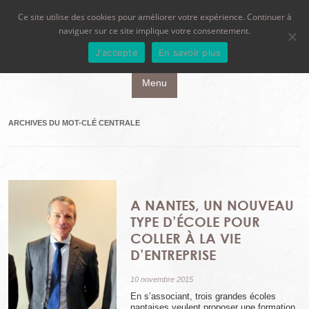
Ce site utilise des cookies pour améliorer votre expérience. Continuer à
naviguer sur ce site implique votre consentement.
J'accepte
En savoir plus
Aller au contenu principal
Menu
ARCHIVES DU MOT-CLÉ
CENTRALE
A NANTES, UN NOUVEAU
TYPE D’ÉCOLE POUR
COLLER À LA VIE
D’ENTREPRISE
10 novembre 2015
En s’associant, trois grandes écoles
nantaises veulent proposer une formation