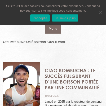
Ce site utilise des cookies pour améliorer votre expérience. Continuer à
naviguer sur ce site implique votre consentement.
J'accepte
En savoir plus
Aller au contenu principal
Menu
ARCHIVES DU MOT-CLÉ
BOISSON SANS ALCOOL
CIAO KOMBUCHA : LE
SUCCÈS FULGURANT
D’UNE BOISSON PORTÉE
PAR UNE COMMUNAUTÉ
18 mai 2026
Lancé en 2025 par le créateur de contenu
Squeezie en collaboration avec Banger