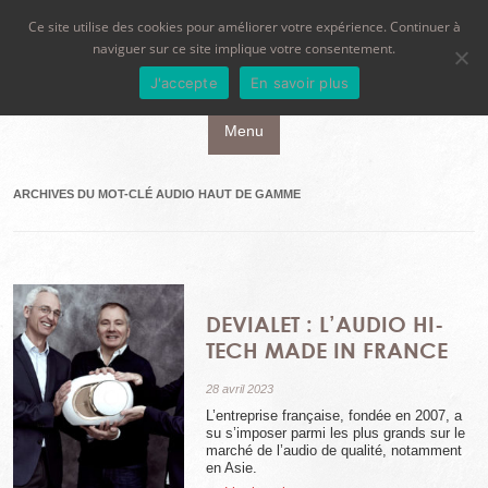
Ce site utilise des cookies pour améliorer votre expérience. Continuer à
naviguer sur ce site implique votre consentement.
J'accepte
En savoir plus
Aller au contenu principal
Menu
ARCHIVES DU MOT-CLÉ
AUDIO HAUT DE GAMME
DEVIALET : L’AUDIO HI-
TECH MADE IN FRANCE
28 avril 2023
L’entreprise française, fondée en 2007, a
su s’imposer parmi les plus grands sur le
marché de l’audio de qualité, notamment
en Asie.