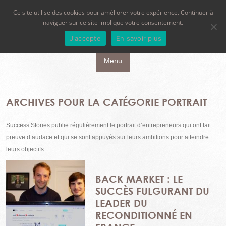
Ce site utilise des cookies pour améliorer votre expérience. Continuer à
naviguer sur ce site implique votre consentement.
J'accepte
En savoir plus
Aller au contenu principal
Menu
ARCHIVES POUR LA CATÉGORIE
PORTRAIT
Success Stories publie régulièrement le portrait d’entrepreneurs qui ont fait
preuve d’audace et qui se sont appuyés sur leurs ambitions pour atteindre
leurs objectifs.
BACK MARKET : LE
SUCCÈS FULGURANT DU
LEADER DU
RECONDITIONNÉ EN