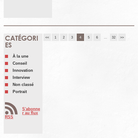
CATÉGORI
<<
1
2
3
4
5
6
…
32
>>
ES
À la une
Conseil
Innovation
Interview
Non classé
Portrait
S'abonne
r au flux
RSS